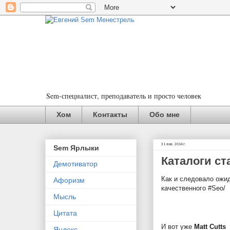
Sem-специалист, преподаватель и просто человек
Хом
Контакты
Обо мне
31 янв. 2014 г.
Sem Ярлыки
Каталоги ст
Демотиватор
Как и следовало ожид
Афоризм
качественного #Seo/
Мысль
Цитата
И вот уже
Matt
Cutts
Яндекс