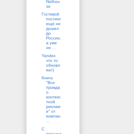
Nethou
se
Гостевой
постинг
ещё не
дошел
до
России,
а уже
не ...
Yandex
что то
обновл
яет)
Книга
"Вся
правда
о
контекс
тной
реклам
е" от
компан
...
С
прошед