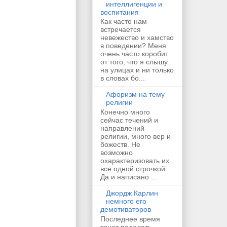
интеллигенции и
воспитания
Как часто нам
встречается
невежество и хамство
в поведении? Меня
очень часто коробит
от того, что я слышу
на улицах и ни только
в словах бо...
Афоризм на тему
религии
Конечно много
сейчас течений и
направлений
религии, много вер и
божеств. Не
возможно
охарактеризовать их
все одной строчкой.
Да и написано ...
Джордж Карлин
немного его
демотиваторов
Последнее время
тянет поделать