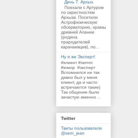
День 7. Архыз.
Поехали с Артуром
по окрестностям
Архыза. Посетили
Астрофизическую
обсерваторию, храмы
древней Алании
(родина
прародителей
карачаевцев), по...
Ну я же Эксперт!
#клиент #semm
#юмор #эксперт
Вспомнился ни так
давно был у меня
клиент, да и часто
встречаются такие)
Так общение было
зачастую именно ...
Twitter
Твиты пользователя
@sem_jean