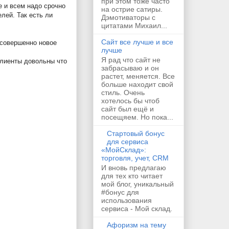
при этом тоже часто
е и всем надо срочно
на острие сатиры.
елей. Так есть ли
Дэмотиваторы с
цитатами Михаил...
Сайт все лучше и все
 совершенно новое
лучше
Я рад что сайт не
 клиенты довольны что
забрасываю и он
растет, меняется. Все
больше находит свой
стиль. Очень
хотелось бы чтоб
сайт был ещё и
посещяем. Но пока...
Стартовый бонус
для сервиса
«МойСклад»:
торговля, учет, CRM
И вновь предлагаю
для тех кто читает
мой блог, уникальный
#бонус для
использования
сервиса - Мой склад.
Афоризм на тему