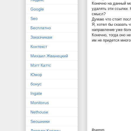
Конечно на данный мо
удалять эти ссылки. 
Google
смысл?
Seo
Думаю что стоит посл
Я, хотел бы сказать 
Бесплатно
направление уже боле
Конечно, тогда оно н
Заказчикам
им не придется много
Контекст
Михаил Жванецкий
Мэтт Каттс
Юмор
бонус
Ingate
Monitorus
Nethouse
Seoшники
#semm
Джордж Карлин