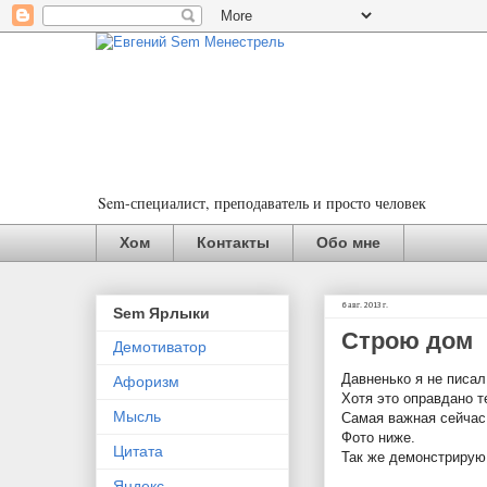
Sem-специалист, преподаватель и просто человек
Хом
Контакты
Обо мне
6 авг. 2013 г.
Sem Ярлыки
Строю дом
Демотиватор
Давненько я не писал
Афоризм
Хотя это оправдано т
Мысль
Самая важная сейчас
Фото ниже.
Цитата
Так же демонстрирую
Яндекс