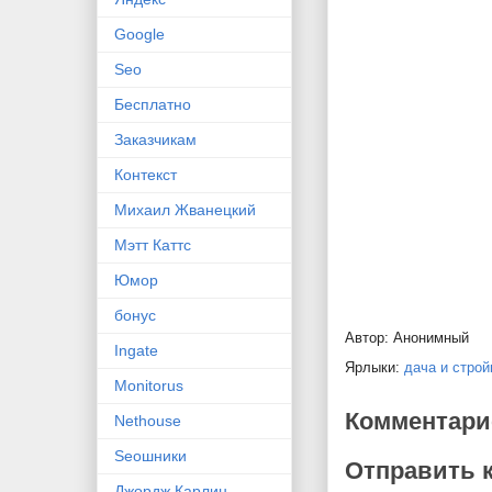
Google
Seo
Бесплатно
Заказчикам
Контекст
Михаил Жванецкий
Мэтт Каттс
Юмор
бонус
Автор:
Анонимный
Ingate
Ярлыки:
дача и строй
Monitorus
Комментари
Nethouse
Seoшники
Отправить 
Джордж Карлин