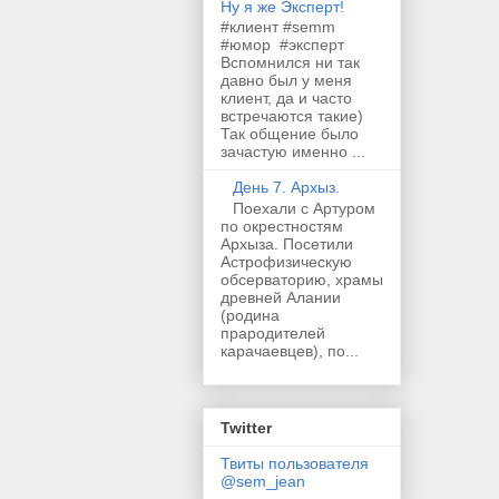
Ну я же Эксперт!
#клиент #semm
#юмор #эксперт
Вспомнился ни так
давно был у меня
клиент, да и часто
встречаются такие)
Так общение было
зачастую именно ...
День 7. Архыз.
Поехали с Артуром
по окрестностям
Архыза. Посетили
Астрофизическую
обсерваторию, храмы
древней Алании
(родина
прародителей
карачаевцев), по...
Twitter
Твиты пользователя
@sem_jean