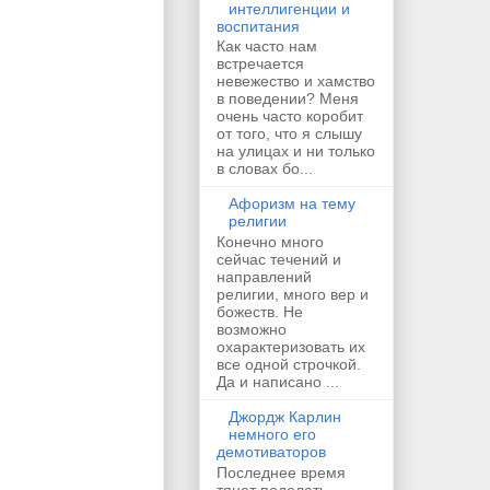
интеллигенции и
воспитания
Как часто нам
встречается
невежество и хамство
в поведении? Меня
очень часто коробит
от того, что я слышу
на улицах и ни только
в словах бо...
Афоризм на тему
религии
Конечно много
сейчас течений и
направлений
религии, много вер и
божеств. Не
возможно
охарактеризовать их
все одной строчкой.
Да и написано ...
Джордж Карлин
немного его
демотиваторов
Последнее время
тянет поделать